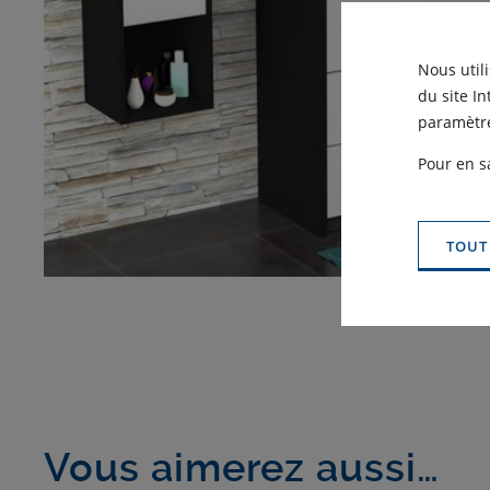
Nous util
du site I
paramètre
Pour en s
TOUT
Vous aimerez aussi…