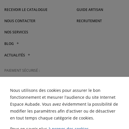
RECEVOIR LE CATALOGUE
GUIDE ARTISAN
NOUS CONTACTER
RECRUTEMENT
NOS SERVICES
BLOG
Mitsubishi Electric vs
ACTUALITÉS
Atlantic : quelle marque de
climatisation choisir ?
Les Semaines du Meuble
et du Carrelage sont de
PAIEMENT SÉCURISÉ :
Quelle climatisation choisir
retour !
pour son logement ?
Retrouvez les Semaines de
JE RÈGLE MA FACTURE
la Clim' dans vos magasins
EN LIGNE
Nous utilisons des cookies pour assurer le bon
Pagot-Savoie
fonctionnement et mesurer l'audience du site Internet
Espace Aubade. Vous avez évidemment la possibilité de
ACCÈS PROFESSIONNELS :
modifier les paramètres afin d'activer ou de désactiver
en tout temps chaque catégorie de cookies.
SIMULATEUR D'AIDES
POUR LE CHAUFFAGE
Pour en savoir plus
à propos des cookies
.