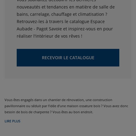
nouveautés et tendances en matière de salle de
bains, carrelage, chauffage et climatisation ?
Retrouvez-les à travers le catalogue Espace
Aubade - Pagot Savoie et inspirez-vous en pour
réaliser l'intérieur de vos rêves !
RECEVOIR LE CATALOGUE
Vous êtes engagés dans un chantier de rénovation, une construction
pavillonnaire ou séduit par l’idée d’une maison ossature bois ? Vous avez donc
besoin de bois de charpente ? Vous êtes au bon endroit.
LIRE PLUS
Chez Pagot Savoie, nous choisissons les bois pour vous, en fonction de vos
travaux, des charges à supporter, des bonnes longueurs et enfin de la