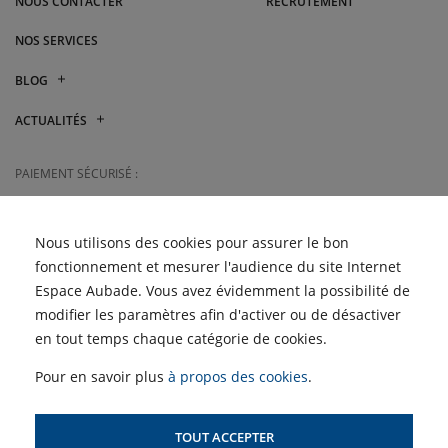
NOUS CONTACTER
RECRUTEMENT
NOS SERVICES
BLOG
Mitsubishi Electric vs
ACTUALITÉS
Atlantic : quelle marque de
climatisation choisir ?
Les Semaines du Meuble
et du Carrelage sont de
PAIEMENT SÉCURISÉ :
Quelle climatisation choisir
retour !
pour son logement ?
Retrouvez les Semaines de
JE RÈGLE MA FACTURE
la Clim' dans vos magasins
EN LIGNE
Nous utilisons des cookies pour assurer le bon
Pagot-Savoie
fonctionnement et mesurer l'audience du site Internet
Espace Aubade. Vous avez évidemment la possibilité de
ACCÈS PROFESSIONNELS :
modifier les paramètres afin d'activer ou de désactiver
en tout temps chaque catégorie de cookies.
SIMULATEUR D'AIDES
POUR LE CHAUFFAGE
Pour en savoir plus
à propos des cookies
.
TOUT ACCEPTER