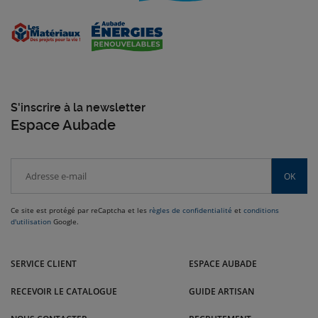
S'inscrire à la newsletter
Espace Aubade
OK
Ce site est protégé par reCaptcha et les
règles de confidentialité
et
conditions
d'utilisation
Google.
Venez dans l'Est nous rendre visite dans nos magasins Pagot Savoie :
Auxerre, Dijon, Champagnole, Chaumont, Beaune et bien d'autres villes.
SERVICE CLIENT
ESPACE AUBADE
RECEVOIR LE CATALOGUE
GUIDE ARTISAN