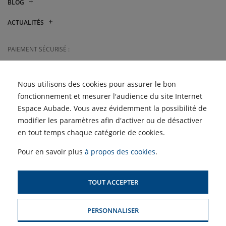
BLOG
Mitsubishi Electric vs
ACTUALITÉS
Atlantic : quelle marque de
climatisation choisir ?
Les Semaines du Meuble
et du Carrelage sont de
PAIEMENT SÉCURISÉ :
Quelle climatisation choisir
retour !
pour son logement ?
Retrouvez les Semaines de
JE RÈGLE MA FACTURE
la Clim' dans vos magasins
EN LIGNE
Nous utilisons des cookies pour assurer le bon
Pagot-Savoie
fonctionnement et mesurer l'audience du site Internet
Espace Aubade. Vous avez évidemment la possibilité de
ACCÈS PROFESSIONNELS :
modifier les paramètres afin d'activer ou de désactiver
en tout temps chaque catégorie de cookies.
SIMULATEUR D'AIDES
POUR LE CHAUFFAGE
Pour en savoir plus
à propos des cookies
.
TOUT ACCEPTER
PLAN DU SITE
PERSONNALISER
MENTIONS LÉGALES & CONDITIONS GÉNÉRALES DE VENTE