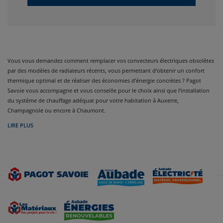
Vous vous demandez comment remplacer vos convecteurs électriques obsolètes
par des modèles de radiateurs récents, vous permettant d’obtenir un confort
thermique optimal et de réaliser des économies d’énergie concrètes ? Pagot
Savoie vous accompagne et vous conseille pour le choix ainsi que l’installation
du système de chauffage adéquat pour votre habitation à Auxerre,
Champagnole ou encore à Chaumont.
LIRE PLUS
Bien choisir son radiateur : un gage de confort à long terme
Aujourd’hui, remplacer un radiateur énergivore est fondamental : pour la
maîtrise de la consommation d’énergie mais aussi pour la qualité de l’air et le
confort de vie. Grâce à un thermostat intelligent gérant heures creuses et heures
pleines et a des appareils de chauffage connectés, les performances thermiques
sont considérables. Nos showrooms en magasins sont là pour vous éclairer :
vous pourrez y faire votre choix parmi notre large gamme de radiateurs
disponibles. Quel que soit votre besoin, nous sommes convaincus que chez