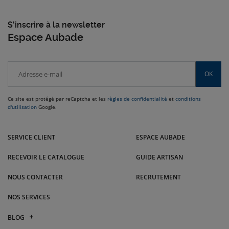
et de carreaux bénéficiant d’une résistance aux tâches ou la colle à carrelage.
S'inscrire à la newsletter
Espace Aubade
OK
Ce site est protégé par reCaptcha et les
règles de confidentialité
et
conditions
d'utilisation
Google.
Venez dans l'Est nous rendre visite dans nos magasins Pagot Savoie :
Auxerre, Dijon, Champagnole, Chaumont, Beaune et bien d'autres villes.
SERVICE CLIENT
ESPACE AUBADE
RECEVOIR LE CATALOGUE
GUIDE ARTISAN
NOUS CONTACTER
RECRUTEMENT
NOS SERVICES
BLOG