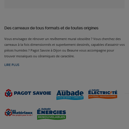
Des carreaux de tous formats et de toutes origines
Vous envisagez de rénover un revêtement mural obsolète ? Vous cherchez des
carreaux à la fois dimensionnés et superbement dessinés, capables d’assainir vos
pièces humides ? Pagot Savoie à Dijon ou Beaune vous accompagne pour
trouver mosaïques ou céramiques de caractère.
LIRE PLUS
Choisir son carrelage n’est pas forcément aisé : dimensions, grands carreaux
carrés ou rectangulaires, teintes et coloris, épaisseurs et profilés, sont autant de
critères qui sont à considérer.
Mais vos envies seront les nôtres, grâce au large choix proposé par notre
catalogue. Le carrelage mural cuisine et sa crédence, la salle de bain et sa faïence,
les WC et son carrelage métro pour un mur blanc mais en relief, autant d’univers
faisant partie de nos références. Que vous aimiez un simple carrelage blanc très
sobre ou une mosaïque de couleurs pour un mur très décoratif, le grès cérame
ou un modèle granit, nous aurons des produits à vous proposer. Pagot Savoie
ce sont aussi des carrelages muraux bénéficiant d’une résistance aux chocs,
d’une facilité d’entretien prouvée grâce notamment à des joints anti-moisissure