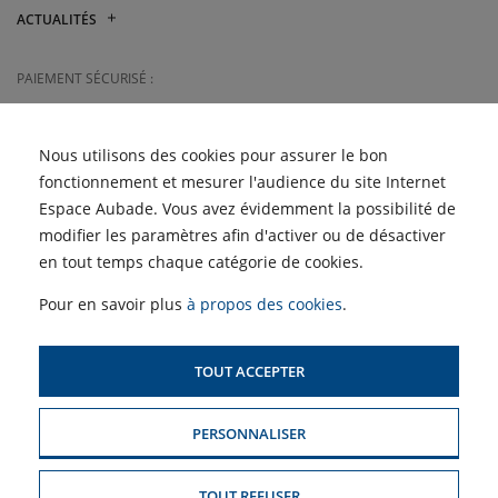
Mitsubishi Electric vs
ACTUALITÉS
Atlantic : quelle marque de
climatisation choisir ?
Les Semaines du Meuble
et du Carrelage sont de
PAIEMENT SÉCURISÉ :
Quelle climatisation choisir
retour !
pour son logement ?
Retrouvez les Semaines de
JE RÈGLE MA FACTURE
la Clim' dans vos magasins
EN LIGNE
Nous utilisons des cookies pour assurer le bon
Pagot-Savoie
fonctionnement et mesurer l'audience du site Internet
Espace Aubade. Vous avez évidemment la possibilité de
ACCÈS PROFESSIONNELS :
modifier les paramètres afin d'activer ou de désactiver
en tout temps chaque catégorie de cookies.
SIMULATEUR D'AIDES
POUR LE CHAUFFAGE
Pour en savoir plus
à propos des cookies
.
TOUT ACCEPTER
PLAN DU SITE
PERSONNALISER
MENTIONS LÉGALES & CONDITIONS GÉNÉRALES DE VENTE
POLITIQUE DE CONFIDENTIALITÉ
TOUT REFUSER